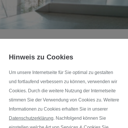
Hinweis zu Cookies
ürzelberger Straße 33, 40547 Düsseld
Um unsere Internetseite für Sie optimal zu gestalten
und fortlaufend verbessern zu können, verwenden wir
Objektart:
Erweiteru
Cookies. Durch die weitere Nutzung der Internetseite
Gebäudegröße:
ca. 400 m
stimmen Sie der Verwendung von Cookies zu. Weitere
Baukosten Gebäudetechnik:
103.000,- 
Bauherr:
Landeshau
Informationen zu Cookies erhalten Sie in unserer
Architekt:
Kubus Arc
Fachplanung:
Sanitär, H
Datenschutzerklärung
.
Nachfolgend können Sie
Leistungsphasen:
1 - 9
einstellen welche Art von Services & Cookies Sie