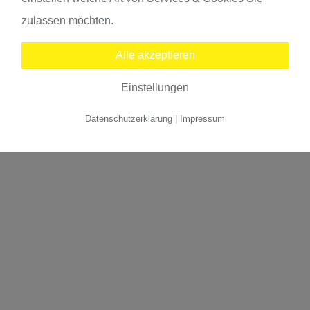
Planung Gebäudeausrüstung:
aktuell
zulassen möchten.
Alle akzeptieren
Einstellungen
Datenschutzerklärung
|
Impressum