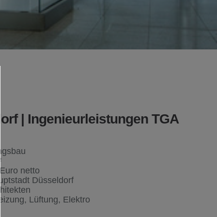
orf | Ingenieurleistungen TGA
ngsbau
²
Euro netto
ptstadt Düsseldorf
hitekten
eizung, Lüftung, Elektro