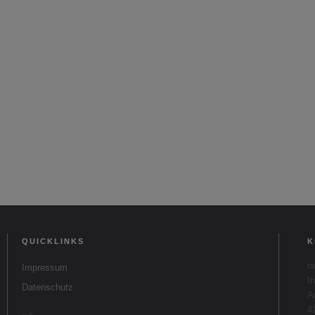
QUICKLINKS
K
r
Impressum
I
Datenschutz
A
4
-->