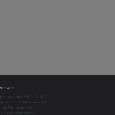
ONTAKT
apita Ingenieur GmbH & Co. KG
ngenieurbüro TGA/Gebäudetechnik
n der Eickesmühle 22
1238 Mönchengladbach