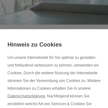
gsstätte
Hinweis zu Cookies
ldung bei rapita GmbH 
Um unsere Internetseite für Sie optimal zu gestalten
und fortlaufend verbessern zu können, verwenden wir
rker Nachwuchs sichert eine fachlich exzellente Basis –
Cookies. Durch die weitere Nutzung der Internetseite
echnik. Deshalb sind wir stolz, seit dem März 2017 von
stimmen Sie der Verwendung von Cookies zu. Weitere
die Zulassung als Ausbildungsbetrieb erhalten zu haben
Informationen zu Cookies erhalten Sie in unserer
Datenschutzerklärung
.
Nachfolgend können Sie
s tauchen so von Anfang an in alle Bereiche ihres Aus
einstellen welche Art von Services & Cookies Sie
Technologien und Methoden aus der Praxis einfach und 