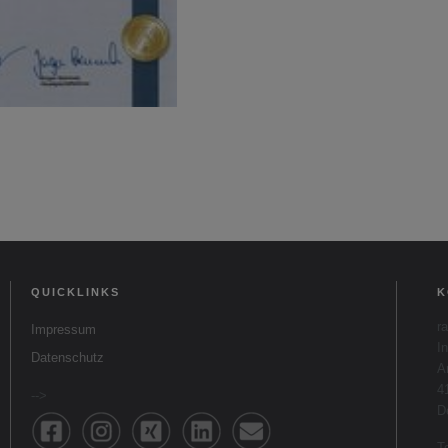
QUICKLINKS
K
r
Impressum
I
Datenschutz
A
4
-->
D
T