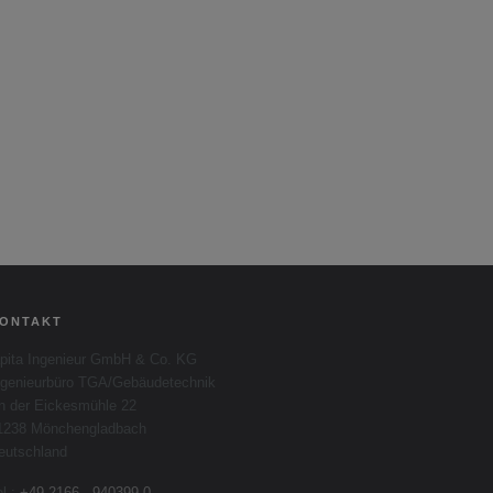
ONTAKT
apita Ingenieur GmbH & Co. KG
ngenieurbüro TGA/Gebäudetechnik
n der Eickesmühle 22
1238 Mönchengladbach
eutschland
el.:
+49 2166 - 940399-0