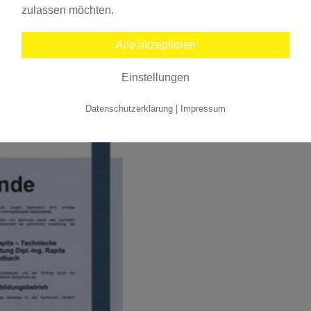
zulassen möchten.
ten Azubi im Bereich Systemplanung begrüßen. Damit erf
rag zum Erhalt spezialisierten Knowhows in der Region.
Alle akzeptieren
Einstellungen
Datenschutzerklärung
|
Impressum