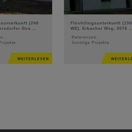
gsunterkunft (240
Flüchtlingsunterkunft (150
rsdorfer Stra ...
WE), Erbacher Weg, 5076 ..
en
,
Referenzen
,
Projekte
Sonstige Projekte
WEITERLESEN
WEITERL