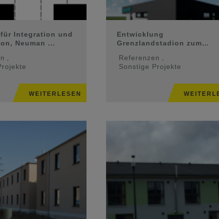
 für Integration und
Entwicklung
ion, Neuman ...
Grenzlandstadion zum
CampusPark Rheydt ...
en
,
Referenzen
,
Projekte
Sonstige Projekte
WEITERLESEN
WEITERL